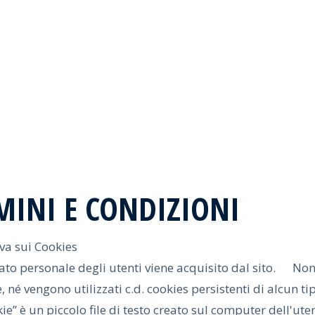
SPORTLER
CLIMBING
CENTER.it
MINI E CONDIZIONI
va sui Cookies
to personale degli utenti viene acquisito dal sito. Non v
 né vengono utilizzati c.d. cookies persistenti di alcun ti
e” è un piccolo file di testo creato sul computer dell'ut