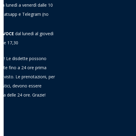
da lunedì a venerdì dalle 10
a Whatsapp e Telegram
(no
A VOCE
dal lunedì al giovedì
alle 17,30
! Le disdette possono
ieste fino a 24 ore prima
previsto. Le prenotazioni, per
gistici, devono essere
ima delle 24 ore. Grazie!