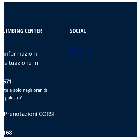
 CLIMBING CENTER
SOCIAL
facebook
 informazioni
instagram
e situazione in
8 671
nate e solo negli orari di
la palestra)
 Prenotazioni CORSI
8 168