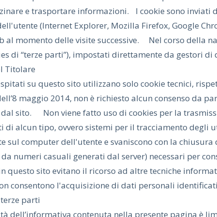
nare e trasportare informazioni. I cookie sono inviati da 
ell'utente (Internet Explorer, Mozilla Firefox, Google Chr
eb al momento delle visite successive. Nel corso della nav
ies di “terze parti”), impostati direttamente da gestori di d
l Titolare
ospitati su questo sito utilizzano solo cookie tecnici, risp
ell’8 maggio 2014, non è richiesto alcun consenso da par
 dal sito. Non viene fatto uso di cookies per la trasmissi
ti di alcun tipo, ovvero sistemi per il tracciamento degl
te sul computer dell'utente e svaniscono con la chiusura d
i da numeri casuali generati dal server) necessari per cons
i in questo sito evitano il ricorso ad altre tecniche infor
non consentono l'acquisizione di dati personali identifica
terze parti
tà dell’informativa contenuta nella presente pagina è limi