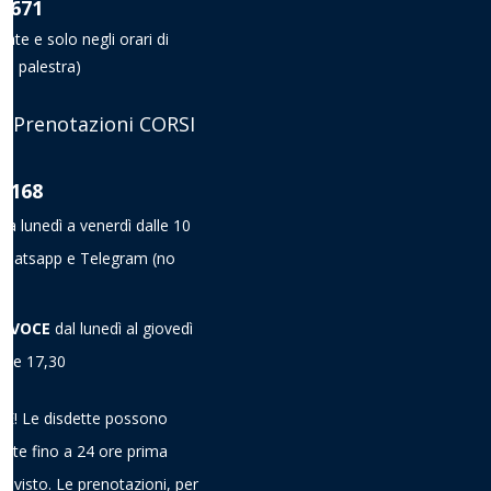
8 671
nate e solo negli orari di
la palestra)
 Prenotazioni CORSI
8 168
da lunedì a venerdì dalle 10
a Whatsapp e Telegram
(no
A VOCE
dal lunedì al giovedì
alle 17,30
! Le disdette possono
ieste fino a 24 ore prima
previsto. Le prenotazioni, per