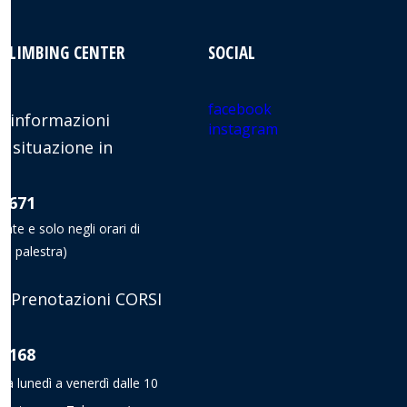
 CLIMBING CENTER
SOCIAL
facebook
 informazioni
instagram
e situazione in
8 671
nate e solo negli orari di
la palestra)
 Prenotazioni CORSI
8 168
da lunedì a venerdì dalle 10