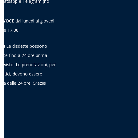
a Whatsapp e Telegram
(no
A VOCE
dal lunedì al giovedì
alle 17,30
! Le disdette possono
ieste fino a 24 ore prima
previsto. Le prenotazioni, per
gistici, devono essere
ima delle 24 ore. Grazie!