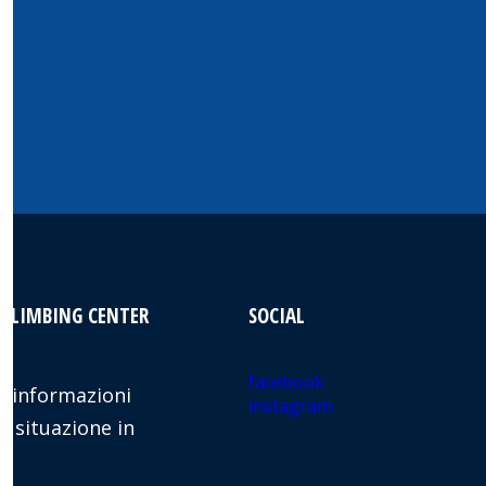
 CLIMBING CENTER
SOCIAL
facebook
 informazioni
instagram
e situazione in