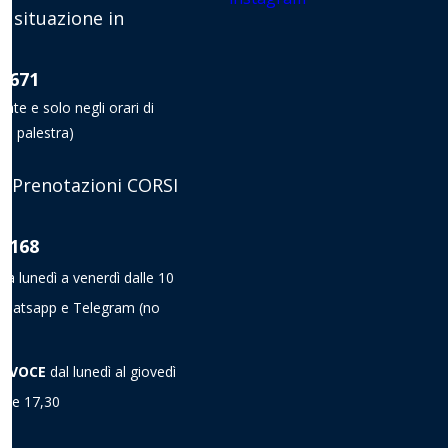
e situazione in
8 671
nate e solo negli orari di
la palestra)
 Prenotazioni CORSI
8 168
da lunedì a venerdì dalle 10
a Whatsapp e Telegram
(no
A VOCE
dal lunedì al giovedì
alle 17,30