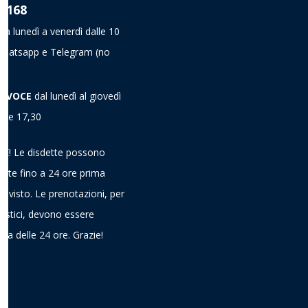
8 168
da lunedì a venerdì dalle 10
a Whatsapp e Telegram
(no
A VOCE
dal lunedì al giovedì
alle 17,30
! Le disdette possono
ieste fino a 24 ore prima
previsto. Le prenotazioni, per
gistici, devono essere
ima delle 24 ore. Grazie!