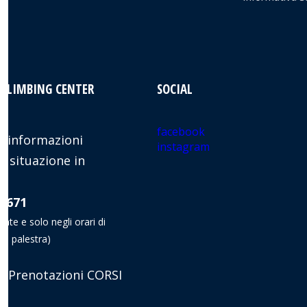
 CLIMBING CENTER
SOCIAL
facebook
 informazioni
instagram
e situazione in
8 671
nate e solo negli orari di
la palestra)
 Prenotazioni CORSI