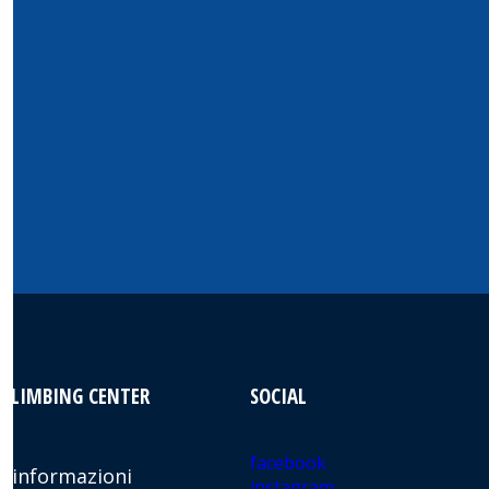
 CLIMBING CENTER
SOCIAL
facebook
 informazioni
instagram