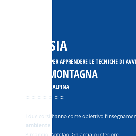
FALESIA
DUE CORSI PER APPRENDERE LE TECNICHE DI AV
ALTA MONTAGNA
CON GUIDA ALPINA
::::::::::::::::::::::::::::::::
CORSO BASE
I due corsi hanno come obiettivo l’insegname
ambiente
8 maggio: Antelao, Ghiacciaio inferiore