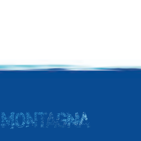
TLER
MBING
ER.it