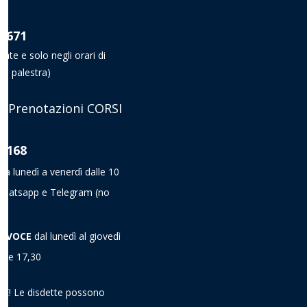
8 671
nate e solo negli orari di
la palestra)
 Prenotazioni CORSI
8 168
da lunedì a venerdì dalle 10
a Whatsapp e Telegram
(no
A VOCE
dal lunedì al giovedì
alle 17,30
! Le disdette possono