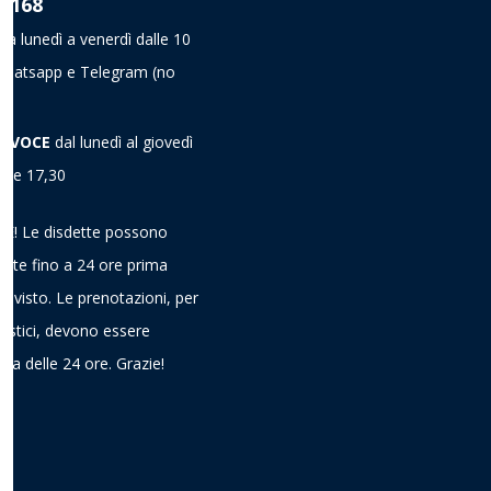
8 168
da lunedì a venerdì dalle 10
a Whatsapp e Telegram
(no
A VOCE
dal lunedì al giovedì
alle 17,30
! Le disdette possono
ieste fino a 24 ore prima
previsto. Le prenotazioni, per
gistici, devono essere
ima delle 24 ore. Grazie!