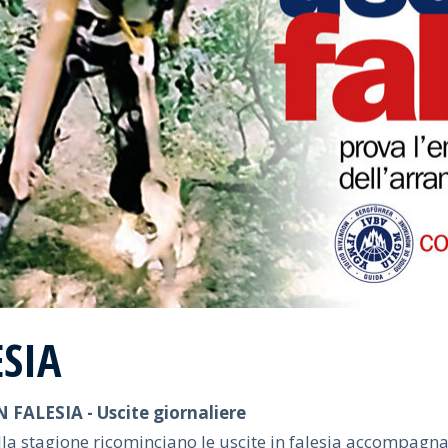
ESIA
N FALESIA - Uscite giornaliere
lla stagione ricominciano le uscite in falesia accompagna