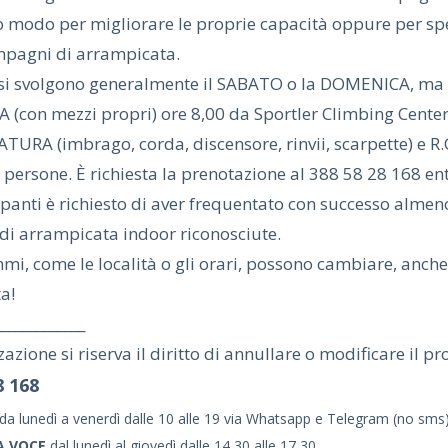
 modo per migliorare le proprie capacità oppure per spe
mpagni di arrampicata.
 si svolgono generalmente il SABATO o la DOMENICA, ma s
(con mezzi propri) ore 8,00 da Sportler Climbing Center e 
URA (imbrago, corda, discensore, rinvii, scarpette) e R.C
persone. È richiesta la prenotazione al 388 58 28 168 entr
ipanti è richiesto di aver frequentato con successo alme
 di arrampicata indoor riconosciute.
mi, come le località o gli orari, possono cambiare, anche
a!
_____________
zazione si riserva il diritto di annullare o modificare il
8 168
da lunedì a venerdì dalle 10 alle 19 via Whatsapp e Telegram
(no sms
A VOCE
dal lunedì al giovedì
dalle 14,30 alle 17,30