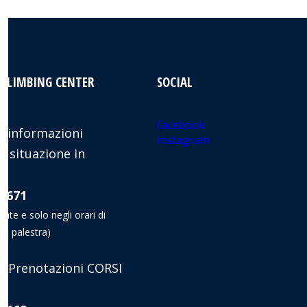
 CLIMBING CENTER
SOCIAL
facebook
 informazioni
instagram
e situazione in
8 671
nate e solo negli orari di
la palestra)
 Prenotazioni CORSI