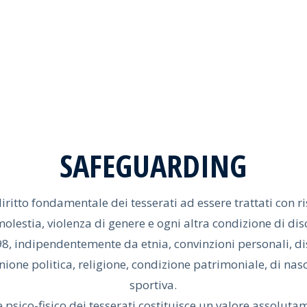
TLER
MBING
ER.it
SAFEGUARDING
diritto fondamentale dei tesserati ad essere trattati con r
olestia, violenza di genere e ogni altra condizione di di
98, indipendentemente da etnia, convinzioni personali, disa
one politica, religione, condizione patrimoniale, di nascita
sportiva.
ere psico-fisico dei tesserati costituisce un valore assolut