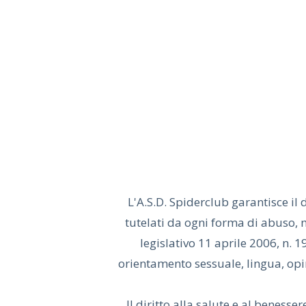
SPOR
CLI
CENT
L'A.S.D. Spiderclub garantisce il 
tutelati da ogni forma di abuso, m
legislativo 11 aprile 2006, n. 1
orientamento sessuale, lingua, opini
Il diritto alla salute e al beness