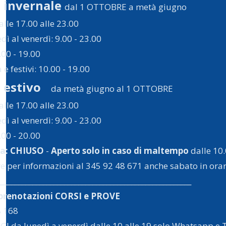
o invernale
dal 1 OTTOBRE a metà giugno
alle 17.00 alle 23.00
dì al venerdì: 9.00 - 23.00
.00 - 19.00
e festivi: 10.00 - 19.00
o estivo
da metà giugno al 1 OTTOBRE
alle 17.00 alle 23.00
dì al venerdì: 9.00 - 23.00
.00 - 20.00
a: CHIUSO
-
Aperto solo in caso di maltempo
dalle 10
re per informazioni al 345 92 48 671 anche sabato in orari
_______________________________________________________
 prenotazioni CORSI e PROVE
8 168
da lunedì a venerdì dalle 10 alle 19 solo Whatsapp e Te