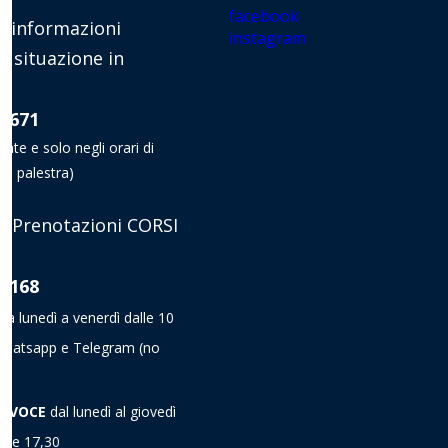
facebook
 informazioni
instagram
e situazione in
8 671
nate e solo negli orari di
la palestra)
 Prenotazioni CORSI
8 168
da lunedì a venerdì dalle 10
a Whatsapp e Telegram
(no
A VOCE
dal lunedì al giovedì
alle 17,30