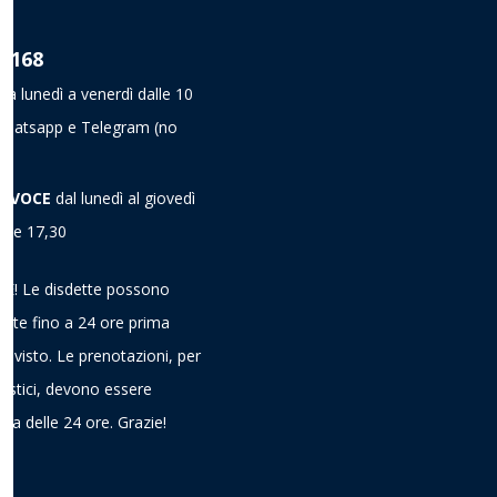
8 168
da lunedì a venerdì dalle 10
a Whatsapp e Telegram
(no
A VOCE
dal lunedì al giovedì
alle 17,30
! Le disdette possono
ieste fino a 24 ore prima
previsto. Le prenotazioni, per
gistici, devono essere
ima delle 24 ore. Grazie!