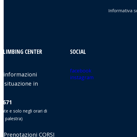
Informativa su
 CLIMBING CENTER
SOCIAL
facebook
 informazioni
instagram
e situazione in
8 671
nate e solo negli orari di
la palestra)
 Prenotazioni CORSI