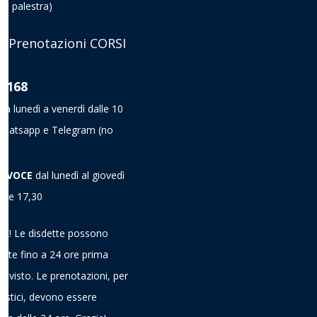
la palestra)
 Prenotazioni CORSI
8 168
da lunedì a venerdì dalle 10
a Whatsapp e Telegram
(no
A VOCE
dal lunedì al giovedì
alle 17,30
! Le disdette possono
ieste fino a 24 ore prima
previsto. Le prenotazioni, per
gistici, devono essere