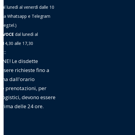
dal lunedì al venerdì dalle 10
o via Whatsapp e Telegram
TEAM BUILDIN
seg.tel.)
A VOCE
dal lunedì al
TRAINING SY
e 14,30 alle 17,30
:::::
CORSO SICUR
NE! Le disdette
ssere richieste fino a
CORSO
ima dall'orario
 Le prenotazioni, per
FORMAZIONE
logistici, devono essere
 prima delle 24 ore.
ISTRUTTORI
ARRAMPICATA