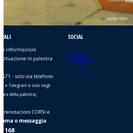
Vie
MONOTIRO
ERALI
SOCIAL
MULTIPITCH
ere informazioni
facebook
CLIMB IN FAMI
e situazione in palestra
instagram
 671 - solo via telefono
LAVORI SU FU
A e Telegram e solo negli
rtura della palestra)
CORSO DIDAT
..
Prenotazioni CORSI e
CORSI
hiama o messaggia
28 168
PERSONALIZZA