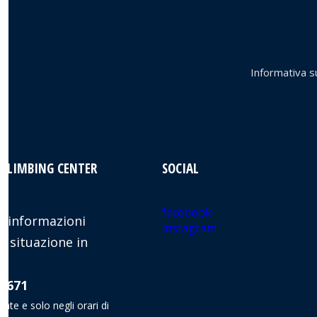
Informativa su
 CLIMBING CENTER
SOCIAL
facebook
 informazioni
instagram
e situazione in
8 671
nate e solo negli orari di